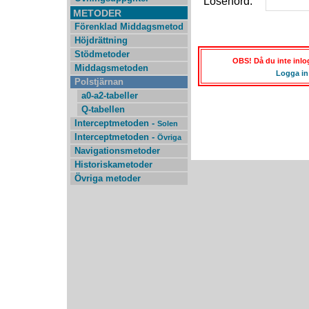
Lösenord:
METODER
Förenklad Middagsmetod
Höjdrättning
Stödmetoder
OBS! Då du inte inlog
Middagsmetoden
Logga in
Polstjärnan
a0-a2-tabeller
Q-tabellen
Interceptmetoden -
Solen
Interceptmetoden -
Övriga
Navigationsmetoder
Historiskametoder
Övriga metoder