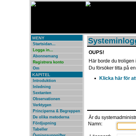
MENY
Systeminlog
Startsidan...
Logga in...
OUPS!
Abonnemang
Här borde du troligen
Registrera konto
Du försöker titta på en 
Om
KAPITEL
Klicka här för at
Introduktion
Inledning
Sextanten
Observationen
Verktygen
Principerna & Begreppen
De olika metoderna
Är du systemadministr
Fördjupning
Namn:
Tabeller
Övningsuppgifter