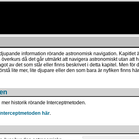
fördjupande information rörande astronomisk navigation. Kapitlet 
överkurs då det går utmärkt att navigera astronomiskt utan att ha
ågot av det som står eller finns beskrivet i detta kapitel. Men för 
örstå lite mer, lite djupare eller den som bara är nyfiken finns hä
den
e mer historik rörande Interceptmetoden.
Interceptmetoden här
.