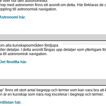
te över hur den astronomiska
op med astronomin finns ett avsnitt om detta. Här förklaras de 
pling till astronomisk navigation.
 Astronomi här
.
nom alla kunskapsområden fördjupa
äller detaljer. I detta avsnitt fångas upp detaljer som ytterligare f
a till astronomisk navigation.
et finstilta här
.
p" finns ett stort antal begrepp och termer som kan vara bra att k
n är en kunskap som nära nog excelerar i begrepp och termer.
rdlistan här
.