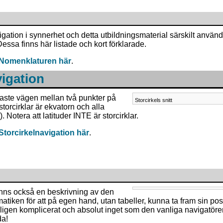
gation i synnerhet och detta utbildningsmaterial särskilt använ
essa finns här listade och kort förklarade.
 Nomenklaturen här
.
vigation
taste vägen mellan två punkter på
Storcirkels snitt
torcirklar är ekvatorn och alla
. Notera att latituder INTE är storcirklar.
Storcirkelnavigation här
.
nns också en beskrivning av den
ken för att på egen hand, utan tabeller, kunna ta fram sin posi
ämligen komplicerat och absolut inget som den vanliga navigatör
da!