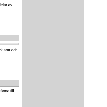
delar av
örklarar och
änna till.