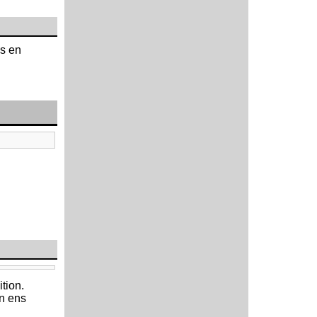
ds en
tion.
en ens