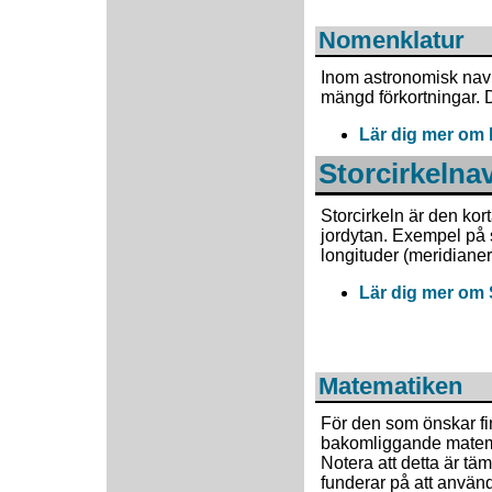
Nomenklatur
Inom astronomisk navi
mängd förkortningar. D
Lär dig mer om
Storcirkelna
Storcirkeln är den kor
jordytan. Exempel på s
longituder (meridianer)
Lär dig mer om 
Matematiken
För den som önskar fi
bakomliggande matemati
Notera att detta är t
funderar på att använ