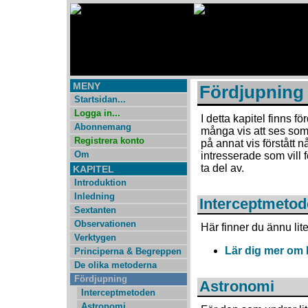
MENY
Fördjupning
Startsidan...
Logga in...
I detta kapitel finns 
Abonnemang
många vis att ses som 
Registrera konto
på annat vis förstått n
Om
intresserade som vill f
ta del av.
KAPITEL
Introduktion
Inledning
Interceptmeto
Sextanten
Observationen
Här finner du ännu lit
Verktygen
Lär dig mer om 
Principerna & Begreppen
De olika metoderna
Fördjupning
Astronomi
Interceptmetoden
Astronomi