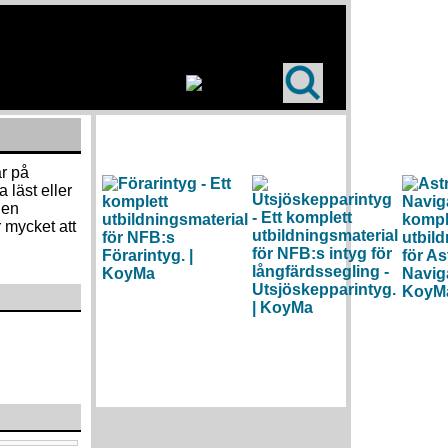
är på
 läst eller
den
r mycket att