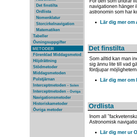
För den som undrar li
Det finstilta
navigationen hänger ih
Ordlista
astronomin som har kop
Nomenklatur
Lär dig mer om
Storcirkelnavigation
Matematiken
Tabeller
Övningsuppgifter
Det finstilta
METODER
Förenklad Middagsmetod
Som alltid kan man i
Höjdrättning
sig ännu lite till vad g
Stödmetoder
fördjupar möjlighetern
Middagsmetoden
Polstjärnan
Lär dig mer om D
Interceptmetoden -
Solen
Interceptmetoden -
Övriga
Navigationsmetoder
Historiskametoder
Ordlista
Övriga metoder
Inom all "fackvetenska
Astronomisk navigatio
Lär dig mer ur O